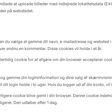
 undlade at uploade billeder med indlejrede lokalitetsdata (
eder på webstedet.
n du vælge at gemme dit navn, e-mailadresse og websted i c
iver endnu en kommentar. Disse cookies vil holde i et år.
dlertidig cookie for at afgøre om din browser accepterer co
s og gemme din logininformation og dine valg af skærmvisni
l dit login holde i to uger. Hvis du logger ud af din konto, vi
yderligere cookie blive gemt i din browser. Denne cookie inde
igeret. Den udløber efter 1 dag.