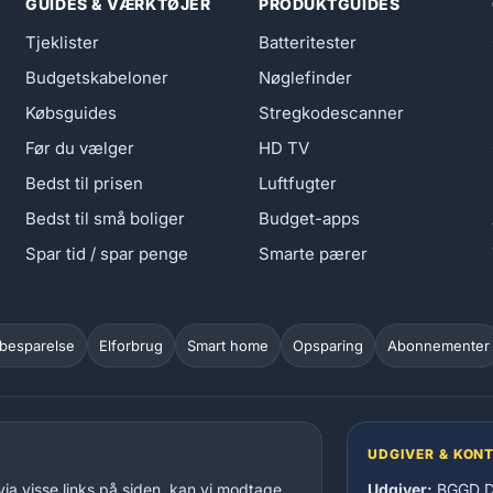
GUIDES & VÆRKTØJER
PRODUKTGUIDES
Tjeklister
Batteritester
Budgetskabeloner
Nøglefinder
Købsguides
Stregkodescanner
Før du vælger
HD TV
Bedst til prisen
Luftfugter
Bedst til små boliger
Budget-apps
Spar tid / spar penge
Smarte pærer
besparelse
Elforbrug
Smart home
Opsparing
Abonnementer
UDGIVER & KON
via visse links på siden, kan vi modtage
Udgiver:
BGGD Di