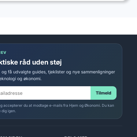
REV
ktiske råd uden støj
g og få udvalgte guides, tjeklister og nye sammenligninger
eknologi og økonomi.
Tilmeld
ng accepterer du at modtage e-mails fra Hjem og Økonomi. Du kan
 dig igen.