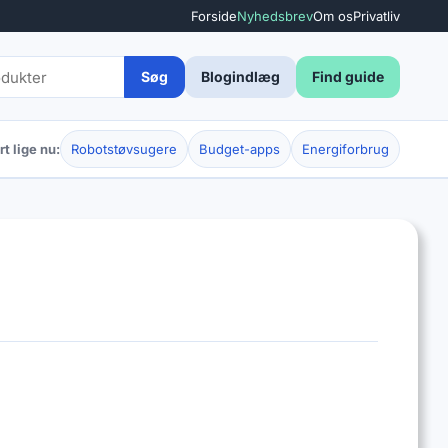
Forside
Nyhedsbrev
Om os
Privatliv
Søg
Blogindlæg
Find guide
t lige nu:
Robotstøvsugere
Budget-apps
Energiforbrug