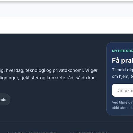
NYHEDSB
Få pra
Tilmeld di
, hverdag, teknologi og privatøkonomi. Vi gør
om hjem, t
ninger, tjeklister og konkrete råd, så du kan
ende
Ved tilmeldi
altid afmelde