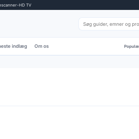
escanner
•
HD TV
este indlæg
Om os
Populær