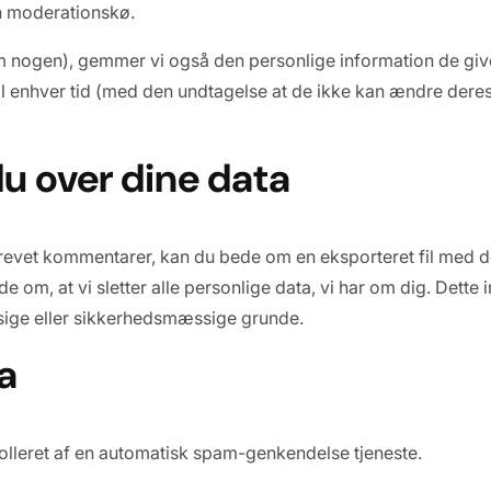
n moderationskø.
nogen), gemmer vi også den personlige information de giver 
n til enhver tid (med den undtagelse at de ikke kan ændre de
du over dine data
krevet kommentarer, kan du bede om en eksporteret fil med d
de om, at vi sletter alle personlige data, vi har om dig. Dette
ssige eller sikkerhedsmæssige grunde.
a
lleret af en automatisk spam-genkendelse tjeneste.